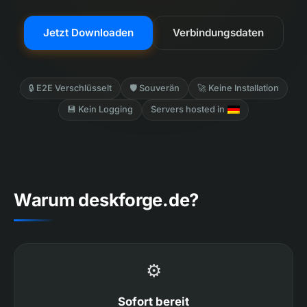
Jetzt Downloaden
Verbindungsdaten
🔒 E2E Verschlüsselt
🛡️ Souverän
🚀 Keine Installation
💾 Kein Logging
Servers hosted in
Warum deskforge.de?
⚙️
Sofort bereit