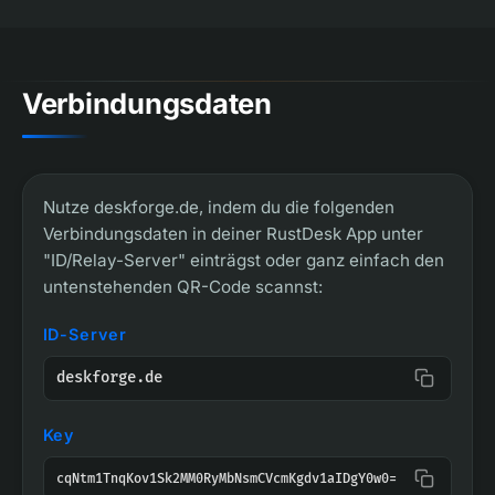
Verbindungsdaten
Nutze deskforge.de, indem du die folgenden
Verbindungsdaten in deiner RustDesk App unter
"ID/Relay-Server" einträgst oder ganz einfach den
untenstehenden QR-Code scannst:
ID-Server
deskforge.de
Key
cqNtm1TnqKov1Sk2MM0RyMbNsmCVcmKgdv1aIDgY0w0=